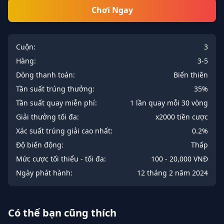
Chơi Ngay
Cuộn:
3
Hàng:
3-5
Dòng thanh toán:
Biến thiên
Tần suất trúng thưởng:
35%
Tần suất quay miễn phí:
1 lần quay mỗi 30 vòng
Giải thưởng tối đa:
x2000 tiền cược
Xác suất trúng giải cao nhất:
0.2%
Độ biến động:
Thấp
Mức cược tối thiểu - tối đa:
100 - 20,000 VNĐ
Ngày phát hành:
12 tháng 2 năm 2024
Có thể bạn cũng thích